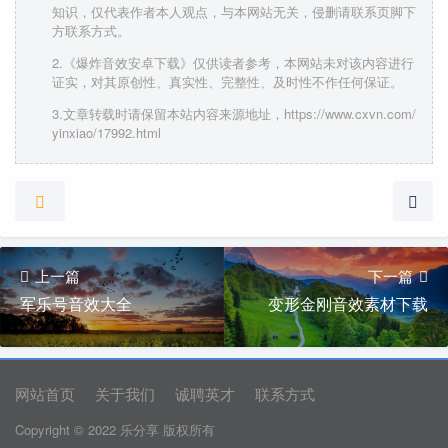
知识，仅代表作者本人观点，与本网站无关，侵删请联系页脚下
方联系方式。
2.《爆炸音效安卓下载》仅供读者参考，本网站未对该内容进行
证实，对其原创性、真实性、完整性、及时性不作任何保证。
3.文章转载时请保留本站内容来源地址，https://www.cxvn.com/
yinxiao/17992.html
上一篇
下一篇
军乐号音效大全
变形金刚音效素材下载
网站首页
关于我们
诚聘英才
联系方式
Copyright © 2022 乐分享 版权所有