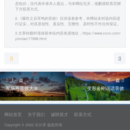
息知识，仅代表作者本人观点，与本网站无关，侵删请联系页脚
下方联系方式。
2.《爆炸之后耳鸣的音效》仅供读者参考，本网站未对该内容进
行证实，对其原创性、真实性、完整性、及时性不作任何保证。
3.文章转载时请保留本站内容来源地址，https://www.cxvn.com/
yinxiao/17998.html
上一篇
下一篇
军乐号音效大全
变形金刚说话音效
网站首页
关于我们
诚聘英才
联系方式
Copyright © 2022 乐分享 版权所有