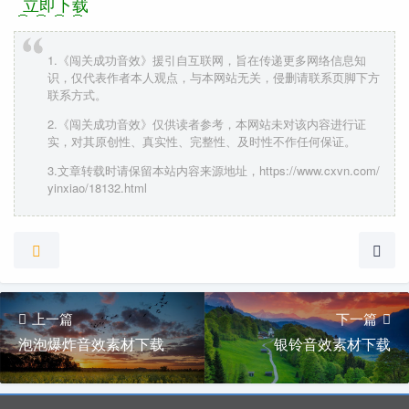
立即下载
1.《闯关成功音效》援引自互联网，旨在传递更多网络信息知
识，仅代表作者本人观点，与本网站无关，侵删请联系页脚下方
联系方式。
2.《闯关成功音效》仅供读者参考，本网站未对该内容进行证
实，对其原创性、真实性、完整性、及时性不作任何保证。
3.文章转载时请保留本站内容来源地址，https://www.cxvn.com/
yinxiao/18132.html
上一篇
下一篇
泡泡爆炸音效素材下载
银铃音效素材下载