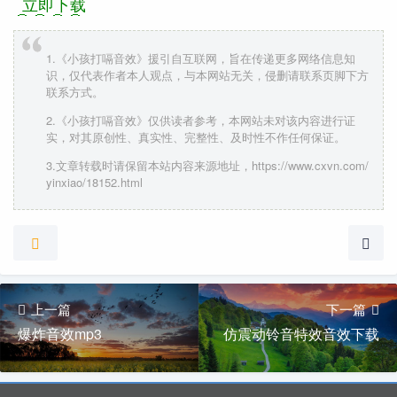
立即下载
1.《小孩打嗝音效》援引自互联网，旨在传递更多网络信息知
识，仅代表作者本人观点，与本网站无关，侵删请联系页脚下方
联系方式。
2.《小孩打嗝音效》仅供读者参考，本网站未对该内容进行证
实，对其原创性、真实性、完整性、及时性不作任何保证。
3.文章转载时请保留本站内容来源地址，https://www.cxvn.com/
yinxiao/18152.html
上一篇
下一篇
爆炸音效mp3
仿震动铃音特效音效下载