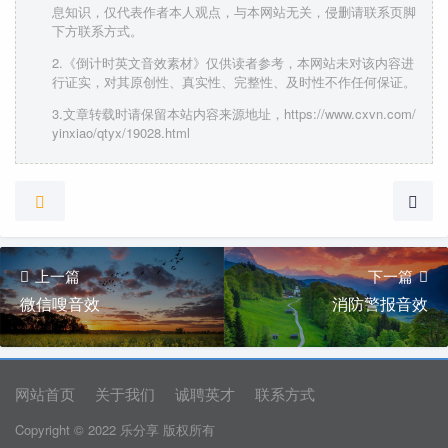
息知识，仅代表作者本人观点，与本网站无关，侵删请联系页脚
下方联系方式。
2.《倒计时英文音效素材》仅供读者参考，本网站未对该内容进
行证实，对其原创性、真实性、完整性、及时性不作任何保证。
3.文章转载时请保留本站内容来源地址，https://www.cxvn.com/
yinxiao/qtyx/19028.html
上一篇
下一篇
微信嗖音效
消防警报音效
网站首页
关于我们
诚聘英才
联系方式
Copyright © 2022 乐分享 版权所有