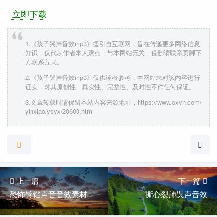
立即下载
1.《孩子哭声音效mp3》援引自互联网，旨在传递更多网络信息
知识，仅代表作者本人观点，与本网站无关，侵删请联系页脚下
方联系方式。
2.《孩子哭声音效mp3》仅供读者参考，本网站未对该内容进行
证实，对其原创性、真实性、完整性、及时性不作任何保证。
3.文章转载时请保留本站内容来源地址，https://www.cxvn.com/
yinxiao/ysyx/20600.html
上一篇
下一篇
恐怖铃铛声音音效素材
撕心裂肺哭声音效