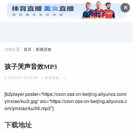
✕
当前位置：
首页
>
影视音效
孩子哭声音效MP3
2020-01-13 23:09
影视音效
[b2player poster=”https://cxvn.oss-cn-beiji
ng
.aliyuncs.com/
yinxiao/
k
u/2.jpg” src=”https://cxvn.oss-cn-beijing.aliyuncs.c
om/yinxiao/ku/05.mp3″]
下载地址