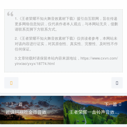
1.《王者荣耀不知火舞音效素材下载》援引自互联网，旨在传递
更多网络信息知识，仅代表作者本人观点，与本网站无关，侵删
请联系页脚下方联系方式。
2.《王者荣耀不知火舞音效素材下载》仅供读者参考，本网站未
对该内容进行证实，对其原创性、真实性、完整性、及时性不作
任何保证。
3.文章转载时请保留本站内容来源地址，https://www.cxvn.com/
yinxiao/yxyx/18774.html
上一篇
下一篇
超级玛丽吃金币音效
王者荣耀一血铃声音效下载 First Blood原声MP3素材