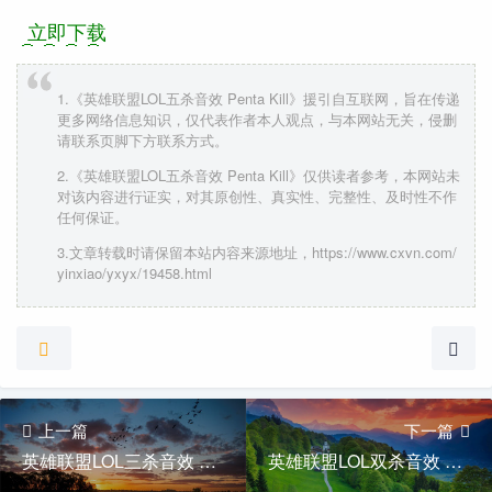
立即下载
1.《英雄联盟LOL五杀音效 Penta Kill》援引自互联网，旨在传递
更多网络信息知识，仅代表作者本人观点，与本网站无关，侵删
请联系页脚下方联系方式。
2.《英雄联盟LOL五杀音效 Penta Kill》仅供读者参考，本网站未
对该内容进行证实，对其原创性、真实性、完整性、及时性不作
任何保证。
3.文章转载时请保留本站内容来源地址，https://www.cxvn.com/
yinxiao/yxyx/19458.html
上一篇
下一篇
英雄联盟LOL三杀音效 Triple kill
英雄联盟LOL双杀音效 Double Kill