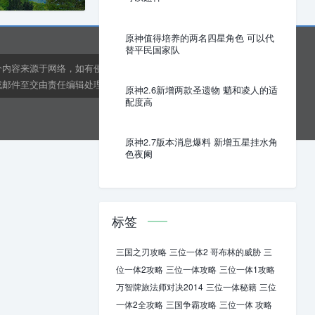
原神值得培养的两名四星角色 可以代
替平民国家队
分内容来源于网络，如有侵权或内容纠错请联系网站在线客
邮件至交由责任编辑处理。kens24dft@hotmail.com
原神2.6新增两款圣遗物 魈和凌人的适
配度高
原神2.7版本消息爆料 新增五星挂水角
色夜阑
标签
三国之刃攻略
三位一体2 哥布林的威胁
三
位一体2攻略
三位一体攻略
三位一体1攻略
万智牌旅法师对决2014
三位一体秘籍
三位
一体2全攻略
三国争霸攻略
三位一体 攻略