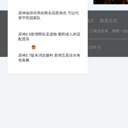
原神值得培养的两名四星角色 可以代
替平民国家队
网站首页
关于我们
诚聘英才
联系方式
Copyright © 2022 乐分享 版权所有
江南无所有，聊赠一枝
原神2.6新增两款圣遗物 魈和凌人的适
配度高
粤ICP备19081718号
安全运行
2376
天
原神2.7版本消息爆料 新增五星挂水角
色夜阑