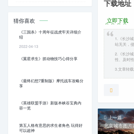
下载地址
立即下载
猜你喜欢
《三国杀》十周年征战虎牢关详细介
绍
1.《长沙
站无关，
2022-04-13
2.《长沙
《翼星求生》抓动物技巧心得分享
性、及时
3.文章转载时请
《最终幻想7重制版》摩托战车攻略分
享
《英雄联盟手游》新版本峡谷宝典内
容一览
上一篇
北京城市图片
第五人格有意思的求生者角色 玩得好
可以超神