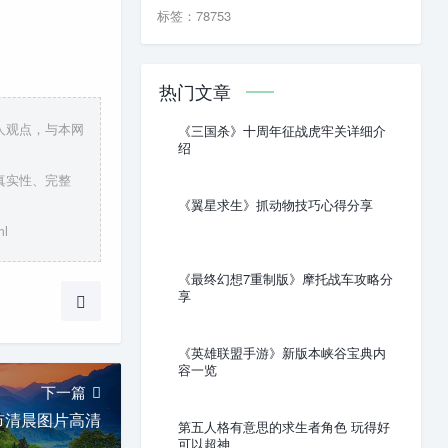
标签：78753
热门文章
人观点，与本网
《三国杀》十周年征战虎牢关详细介
绍
真实性、完整
《翼星求生》抓动物技巧心得分享
l
《最终幻想7重制版》摩托战车攻略分
享
《英雄联盟手游》新版本峡谷宝典内
容一览
下一篇
市清晨图片高清
第五人格有意思的求生者角色 玩得好
可以超神