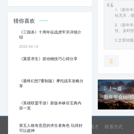
1.《新年
站无关，
猜你喜欢
2.《新年
性、及时
《三国杀》十周年征战虎牢关详细介
绍
3.文章转载时
2022-04-13
《翼星求生》抓动物技巧心得分享
《最终幻想7重制版》摩托战车攻略分
享
上一篇
新年年会ppt
《英雄联盟手游》新版本峡谷宝典内
容一览
第五人格有意思的求生者角色 玩得好
网站首页
关于我们
诚聘英才
联系方式
可以超神