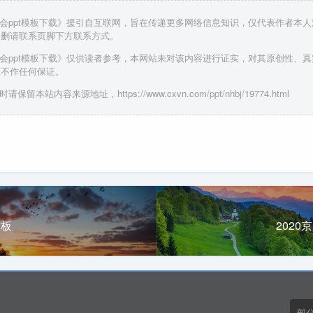
年会ppt模板下载》援引自互联网，旨在传递更多网络信息知识，仅代表作者本
侵删请联系页脚下方联系方式。
年会ppt模板下载》仅供读者参考，本网站未对该内容进行证实，对其原创性、
性不作任何保证。
请保留本站内容来源地址，https://www.cxvn.com/ppt/nhbj/19774.html
模板
2020
部