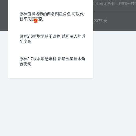
Copyright © 2022 乐分享 版权所有
江南无所有，聊赠一枝
原神值得培养的两名四星角色 可以代
替平民国家队
粤ICP备19081718号
安全运行
2377
天
原神2.6新增两款圣遗物 魈和凌人的适
配度高
原神2.7版本消息爆料 新增五星挂水角
色夜阑