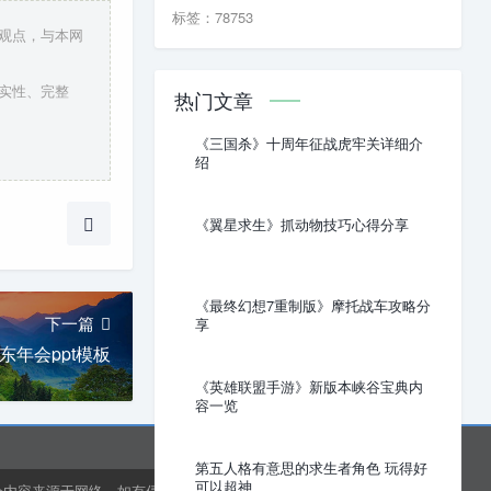
标签：78753
人观点，与本网
真实性、完整
热门文章
《三国杀》十周年征战虎牢关详细介
绍
《翼星求生》抓动物技巧心得分享
《最终幻想7重制版》摩托战车攻略分
下一篇
享
京东年会ppt模板
《英雄联盟手游》新版本峡谷宝典内
容一览
第五人格有意思的求生者角色 玩得好
可以超神
分内容来源于网络，如有侵权或内容纠错请联系网站在线客