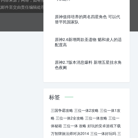
邮件至交由责任编辑处理。kens24dft@hotmail.com
原神值得培养的两名四星角色 可以代
替平民国家队
原神2.6新增两款圣遗物 魈和凌人的适
配度高
原神2.7版本消息爆料 新增五星挂水角
色夜阑
标签
三国争霸攻略
三位一体2攻略
三位一体1攻
略
三位一体2全攻略
三位一体攻略
三位一
体秘籍
三位一体 攻略
好玩的安卓游戏下载
万智牌旅法师对决2014
三位一体好玩吗
三