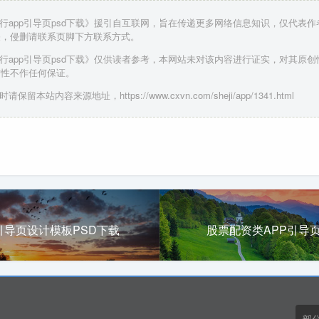
出行app引导页psd下载》援引自互联网，旨在传递更多网络信息知识，仅代表
关，侵删请联系页脚下方联系方式。
出行app引导页psd下载》仅供读者参考，本网站未对该内容进行证实，对其原
时性不作任何保证。
请保留本站内容来源地址，https://www.cxvn.com/sheji/app/1341.html
引导页设计模板PSD下载
股票配资类APP引导
部