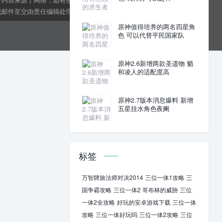
邮件至交由责任编辑处理。kens24dft@hotmail.com
原神值得培养的两名四星角
色 可以代替平民国家队
原神2.6新增两款圣遗物 魈
和凌人的适配度高
原神2.7版本消息爆料 新增
五星挂水角色夜阑
标签
万智牌旅法师对决2014
三位一体1攻略
三
国争霸攻略
三位一体2 哥布林的威胁
三位
一体2全攻略
好玩的安卓游戏下载
三位一体
攻略
三位一体好玩吗
三位一体2攻略
三位