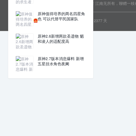
Copyright © 2022 乐分享 版权所有
江南无所有，聊赠一枝
原神值得培养的两名四星角
色 可以代替平民国家队
粤ICP备19081718号
安全运行
2377
天
原神2.6新增两款圣遗物 魈
和凌人的适配度高
原神2.7版本消息爆料 新增
五星挂水角色夜阑