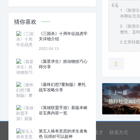
1.《旅游
本网站无
猜你喜欢
2.《旅游
整性、及
《三国杀》十周年征战虎牢
关详细介绍
3.文章转载时
2022-04-13
《翼星求生》抓动物技巧心
得分享
《最终幻想7重制版》摩托
战车攻略分享
上一篇
旅行社交app
《英雄联盟手游》新版本峡
谷宝典内容一览
第五人格有意思的求生者角
网站首页
关于我们
诚聘英才
联系方式
色 玩得好可以超神