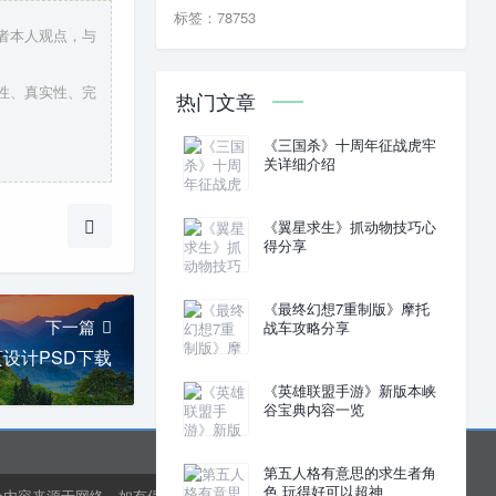
标签：78753
作者本人观点，与
创性、真实性、完
热门文章
《三国杀》十周年征战虎牢
关详细介绍
《翼星求生》抓动物技巧心
得分享
《最终幻想7重制版》摩托
下一篇
战车攻略分享
页设计PSD下载
《英雄联盟手游》新版本峡
谷宝典内容一览
第五人格有意思的求生者角
色 玩得好可以超神
分内容来源于网络，如有侵权或内容纠错请联系网站在线客