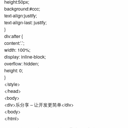
height:50px;
background:#ccc;
text-align:justify;
text-align-last: justify;
}
div:after {
content:’.’;
width: 100%;
d
is
play: inline-block;
overfl
ow
: hidden;
height: 0;
}
</style>
</head>
<body>
<div>乐分享 – 让开发更简单</div>
</body>
</html>