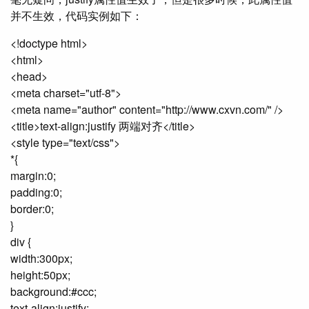
并不生效，代码实例如下：
<!doctype html>
<html>
<head>
<meta charset="utf-8">
<meta name="author" content="http://www.cxvn.com/" />
<title>text-align:justify 两端对齐</title>
<style type="text/css">
*{
margin:0;
padding:0;
border:0;
}
div {
width:300px;
height:50px;
background:#ccc;
text-align:justify;