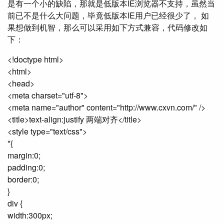
是有一个小的缺陷，那就是低版本IE浏览器不支持，虽然当
前已不是什么大问题，毕竟低版本IE用户已经很少了， 如
果想做到机智，那么可以采用如下方式兼容，代码修改如
下：
<!doctype html>
<html>
<head>
<meta charset="utf-8">
<meta name="author" content="http://www.cxvn.com/" />
<title>text-align:justify 两端对齐</title>
<style type="text/css">
*{
margin:0;
padding:0;
border:0;
}
div {
width:300px;