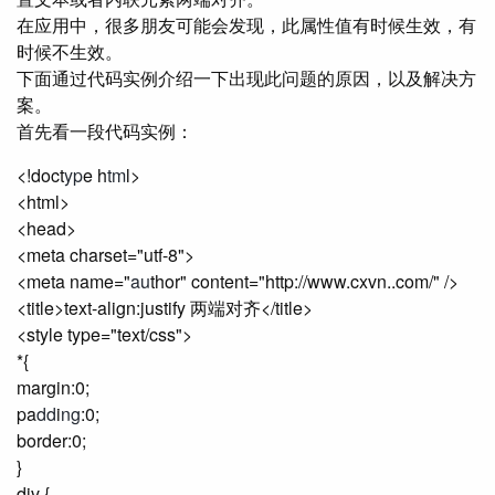
在应用中，很多朋友可能会发现，此属性值有时候生效，有
时候不生效。
下面通过代码实例介绍一下出现此问题的原因，以及解决方
案。
首先看一段代码实例：
<!doct
yp
e h
tm
l>
<html>
<head>
<meta charset="utf-8">
<meta name="
au
thor" content="http://www.cxvn..com/" />
<title>text-align:justify 两端对齐</title>
<style type="text/css">
*{
margin:0;
pa
dd
i
ng
:0;
border:0;
}
div {