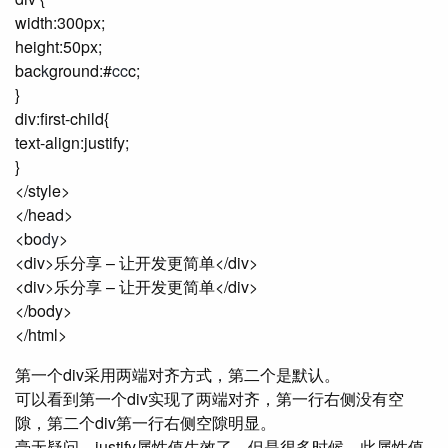
width:300px;
height:50px;
bac
k
ground:#
cc
c;
}
div:first-child{
text-align:justify;
}
</style>
</head>
<bo
dy
>
<div>乐分享 – 让开发更简单</div>
<div>乐分享 – 让开发更简单</div>
</body>
</html>
第一个div采用两端对齐方式，第二个是默认。
可以看到第一个div实现了两端对齐，第一行右侧没有空
隙，第二个div第一行右侧空隙明显。
毫无疑问，justify属性值生效了，但是很多时候，此属性值