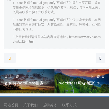
1.《css教程之text-align:justify 两端对齐》援引自互联网，旨在
传递更多网络信息知识，仅代表作者本人观点，与本网站无关，
侵删请联系页脚下方联系方式。
2.《css教程之text-align:justify 两端对齐》仅供读者参考，本网
站未对该内容进行证实，对其原创性、真实性、完整性、及时性
不作任何保证。
3.文章转载时请保留本站内容来源地址，https://www.cxvn.com/
study/224.html
上一篇
下一篇
如何将WordPress搜索结果的URL做伪静态处理
wordpress网站地图Sitemap.html免插件制作攻略
网站首页
关于我们
诚聘英才
联系方式