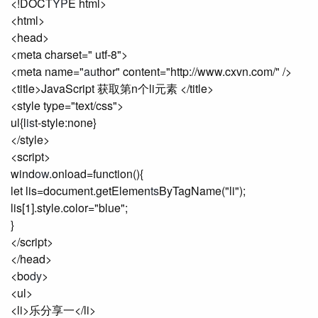
<!DOCT
YP
E html>
<html>
<head>
<meta charset=" utf-8">
<meta name="
au
thor" content="http://www.cxvn.com/" />
<title>JavaScript 获取第n个li元素 </title>
<style type="text/css">
ul{l
is
t-style:none}
</style>
<script>
wind
ow
.onload=function(){
let lis=document.getElemen
ts
ByTagName("li");
lis[1].style.color="blue";
}
</script>
</head>
<bo
dy
>
<ul>
<li>乐分享一</li>