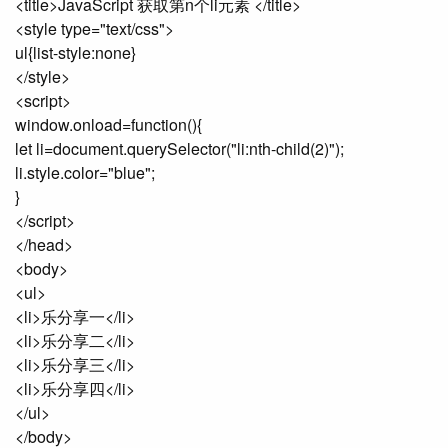
<title>JavaScript 获取第n个li元素 </title>
<style type="text/css">
ul{list-style:none}
</style>
<script>
window.onload=function(){
let li=document.querySelector("li:nth-child(2)");
li.style.color="blue";
}
</script>
</head>
<body>
<ul>
<li>乐分享一</li>
<li>乐分享二</li>
<li>乐分享三</li>
<li>乐分享四</li>
</ul>
</body>