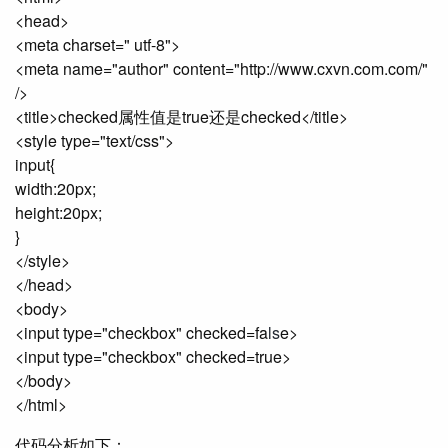
<head>
<meta charset=" utf-8">
<meta name="author" content="http://www.cxvn.com.com/"
/>
<title>checked属性值是true还是checked</title>
<style type="text/css">
input{
width:20px;
height:20px;
}
</style>
</head>
<body>
<input type="checkbox" checked=fa
ls
e>
<input type="checkbox" checked=true>
</body>
</html>
代码分析如下：