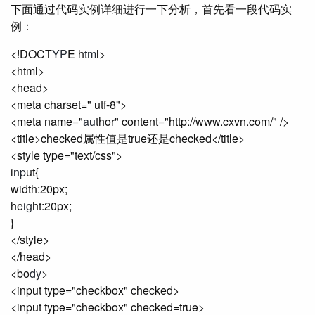
下面通过代码实例详细进行一下分析，首先看一段代码实
例：
<!DOCT
YP
E h
tm
l>
<html>
<head>
<meta charset=" utf-8">
<meta name="
au
thor" content="http://www.cxvn.com/" />
<title>checked属性值是true还是checked</title>
<style type="text/css">
i
np
ut{
width:20px;
he
ig
ht:20px;
}
</style>
</head>
<bo
dy
>
<input type="checkbox" checked>
<input type="checkbox" checked=true>